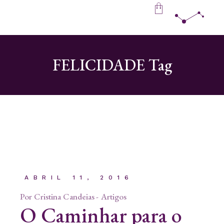
Skip
to
the
content
FELICIDADE Tag
ABRIL 11, 2016
Por
Cristina Candeias
Artigos
O Caminhar para o