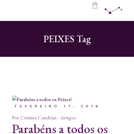
Skip
to
the
content
PEIXES Tag
FEVEREIRO 17, 2019
Por
Cristina Candeias
Artigos
Parabéns a todos os