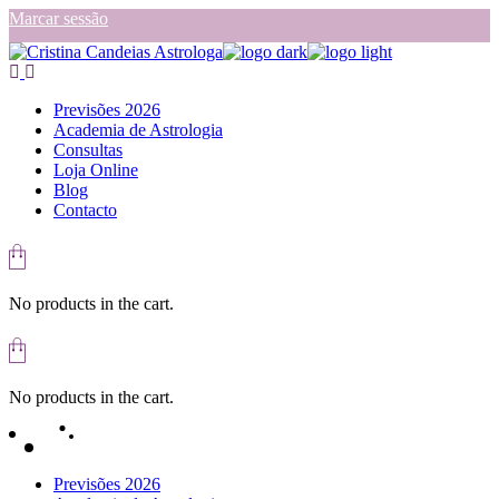
Skip
Marcar sessão
to
the
content
Previsões 2026
Academia de Astrologia
Consultas
Loja Online
Blog
Contacto
No products in the cart.
No products in the cart.
Previsões 2026